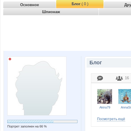
Блог
( 0 )
Основное
Др
Шпионаж
Блог
16
Akira79
AnnaSi
Посмотреть ещё
Портрет заполнен на 66 %