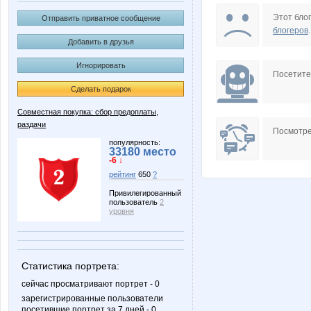
Koshkakrol
Lia85
Этот блог
Отправить приватное сообщение
блогеров
.
Добавить в друзья
Игнорировать
cornflour
helena
Посетит
Сделать подарок
Совместная покупка: сбор предоплаты,
раздачи
ФЕЯ для ВОЛОС
РАСПИ
Посмотре
популярность:
33180 место
-6 ↓
рейтинг
650
?
Привилегированный
пользователь
2
уровня
Статистика портрета:
сейчас просматривают портрет - 0
зарегистрированные пользователи
посетившие портрет за 7 дней - 0