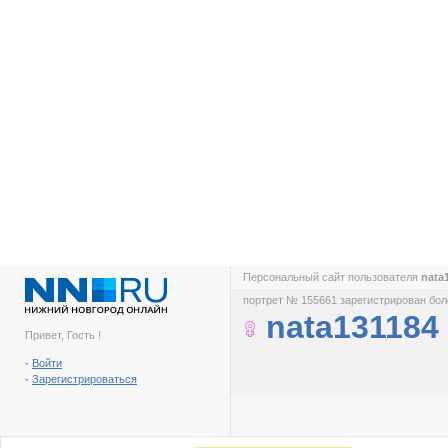
Персональный сайт пользователя
nata
портрет № 155661 зарегистрирован боле
nata131184
Привет, Гость !
-
Войти
-
Зарегистрироваться